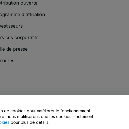
stribution ouverte
ogramme d'affiliation
vestisseurs
rvices corporatifs
lle de presse
rrières
s
, la
Politique de confidentialité
, la
Politique en matière de cookies
et la
Poli
tion de cookies pour améliorer le fonctionnement
matière de confidentialité
ire, nous n'utiliserons que les cookies strictement
okies
pour plus de détails.