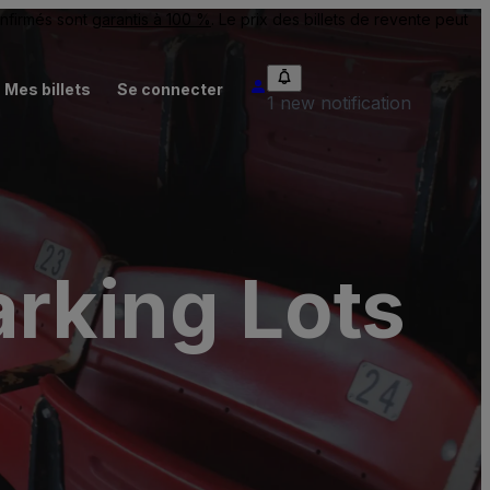
onfirmés sont
garantis à 100 %
. Le prix des billets de revente peut
Mes billets
Se connecter
1 new notification
arking Lots