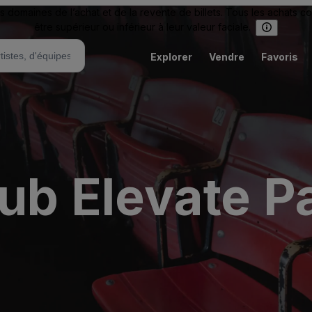
omaines de l’achat et de la revente de billets. Tous les achats c
être supérieur ou inférieur à leur valeur faciale.
Explorer
Vendre
Favoris
ub Elevate P