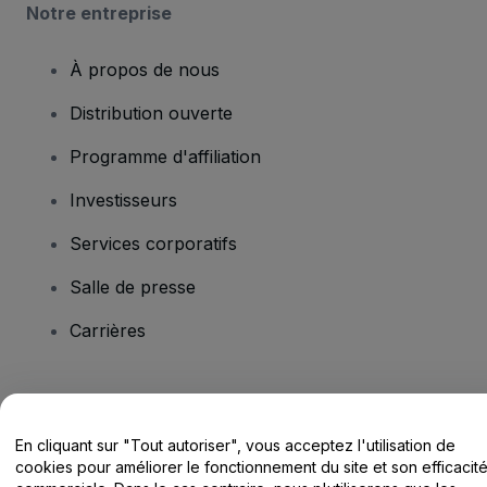
Notre entreprise
À propos de nous
Distribution ouverte
Programme d'affiliation
Investisseurs
Services corporatifs
Salle de presse
Carrières
Vous avez des questions ?
En cliquant sur "Tout autoriser", vous acceptez l'utilisation de
Centre d'assistance / Nous contacter
cookies pour améliorer le fonctionnement du site et son efficacit