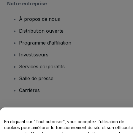
Notre entreprise
À propos de nous
Distribution ouverte
Programme d'affiliation
Investisseurs
Services corporatifs
Salle de presse
Carrières
Vous avez des questions ?
En cliquant sur "Tout autoriser", vous acceptez l'utilisation de
Centre d'assistance / Nous contacter
cookies pour améliorer le fonctionnement du site et son efficacit