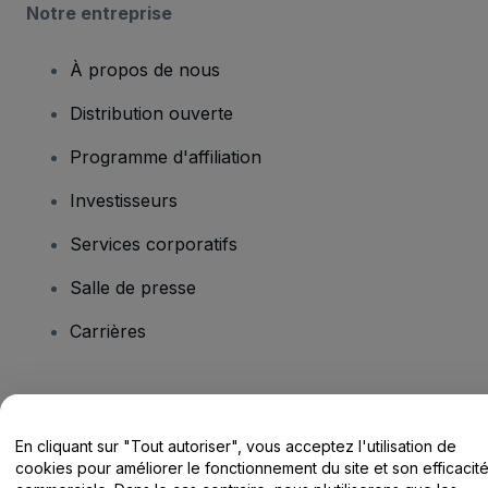
Notre entreprise
À propos de nous
Distribution ouverte
Programme d'affiliation
Investisseurs
Services corporatifs
Salle de presse
Carrières
Vous avez des questions ?
En cliquant sur "Tout autoriser", vous acceptez l'utilisation de
Centre d'assistance / Nous contacter
cookies pour améliorer le fonctionnement du site et son efficacit