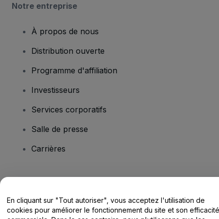
Notre entreprise
À propos de nous
Distribution ouverte
Programme d'affiliation
Investisseurs
Services corporatifs
Salle de presse
Carrières
Vous avez des questions ?
En cliquant sur "Tout autoriser", vous acceptez l'utilisation de
Centre d'assistance / Nous contacter
cookies pour améliorer le fonctionnement du site et son efficacit