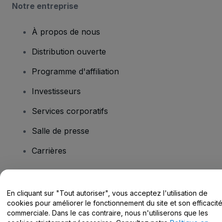
Notre entreprise
À propos de nous
Distribution ouverte
Programme d'affiliation
Investisseurs
Services corporatifs
Salle de presse
Carrières
Vous avez des questions ?
En cliquant sur "Tout autoriser", vous acceptez l'utilisation de
cookies pour améliorer le fonctionnement du site et son efficacit
Centre d'assistance / Nous contacter
commerciale. Dans le cas contraire, nous n'utiliserons que les