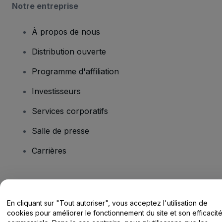
Notre entreprise
À propos de nous
Distribution ouverte
Programme d'affiliation
Investisseurs
Services corporatifs
Salle de presse
Carrières
Vous avez des questions ?
En cliquant sur "Tout autoriser", vous acceptez l'utilisation de
Centre d'assistance / Nous contacter
cookies pour améliorer le fonctionnement du site et son efficacit