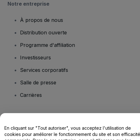
Notre entreprise
À propos de nous
Distribution ouverte
Programme d'affiliation
Investisseurs
Services corporatifs
Salle de presse
Carrières
Vous avez des questions ?
En cliquant sur "Tout autoriser", vous acceptez l'utilisation de
Centre d'assistance / Nous contacter
cookies pour améliorer le fonctionnement du site et son efficacit