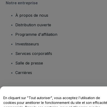
Notre entreprise
À propos de nous
Distribution ouverte
Programme d'affiliation
Investisseurs
Services corporatifs
Salle de presse
Carrières
Vous avez des questions ?
En cliquant sur "Tout autoriser", vous acceptez l'utilisation de
Centre d'assistance / Nous contacter
cookies pour améliorer le fonctionnement du site et son efficacit