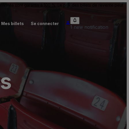
onfirmés sont
garantis à 100 %
. Le prix des billets de revente peut
Mes billets
Se connecter
1 new notification
ts