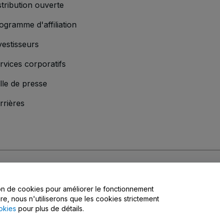
stribution ouverte
ogramme d'affiliation
vestisseurs
rvices corporatifs
lle de presse
rrières
s
, la
Politique de confidentialité
, la
Politique en matière de cookies
et la
Poli
tion de cookies pour améliorer le fonctionnement
matière de confidentialité
ire, nous n'utiliserons que les cookies strictement
okies
pour plus de détails.