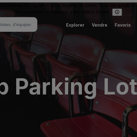
omaines de l’achat et de la revente de billets. Tous les achats c
être supérieur ou inférieur à leur valeur faciale.
Explorer
Vendre
Favoris
ub Parking Lo