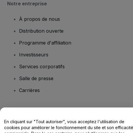
Notre entreprise
À propos de nous
Distribution ouverte
Programme d'affiliation
Investisseurs
Services corporatifs
Salle de presse
Carrières
Vous avez des questions ?
En cliquant sur "Tout autoriser", vous acceptez l'utilisation de
Centre d'assistance / Nous contacter
cookies pour améliorer le fonctionnement du site et son efficacit