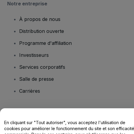
Notre entreprise
À propos de nous
Distribution ouverte
Programme d'affiliation
Investisseurs
Services corporatifs
Salle de presse
Carrières
Vous avez des questions ?
En cliquant sur "Tout autoriser", vous acceptez l'utilisation de
Centre d'assistance / Nous contacter
cookies pour améliorer le fonctionnement du site et son efficacit