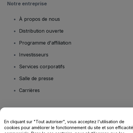
Notre entreprise
À propos de nous
Distribution ouverte
Programme d'affiliation
Investisseurs
Services corporatifs
Salle de presse
Carrières
Vous avez des questions ?
En cliquant sur "Tout autoriser", vous acceptez l'utilisation de
Centre d'assistance / Nous contacter
cookies pour améliorer le fonctionnement du site et son efficacit