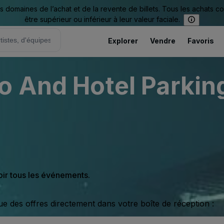
omaines de l’achat et de la revente de billets. Tous les achats c
être supérieur ou inférieur à leur valeur faciale.
Explorer
Vendre
Favoris
o And Hotel Parking
oir tous les événements.
ue des offres directement dans votre boîte de réception :