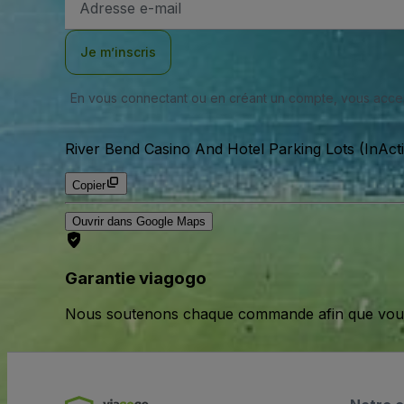
e-
mail
Je m’inscris
En vous connectant ou en créant un compte, vous acc
River Bend Casino And Hotel Parking Lots (InAct
Copier
Ouvrir dans Google Maps
Garantie viagogo
Nous soutenons chaque commande afin que vous pu