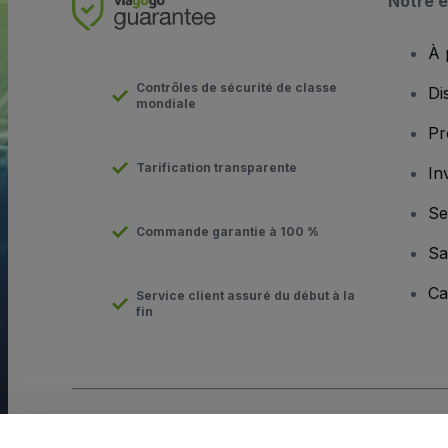
Notre e
À 
Contrôles de sécurité de classe
Di
mondiale
Pr
Tarification transparente
In
Se
Commande garantie à 100 %
Sa
Ca
Service client assuré du début à la
fin
Copyright © viagogo GmbH 2026
Informations sur l'entreprise