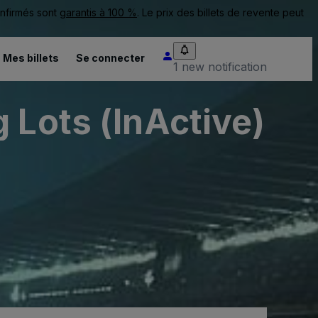
onfirmés sont
garantis à 100 %
. Le prix des billets de revente peut
Mes billets
Se connecter
1 new notification
 Lots (InActive)