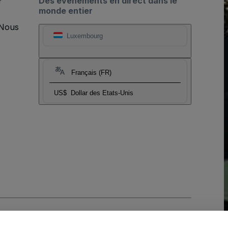
?
Des événements en direct dans le
monde entier
 Nous
Luxembourg
Français (FR)
US$
Dollar des Etats-Unis