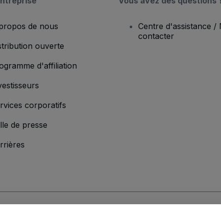
ntreprise
Vous avez des questions 
propos de nous
Centre d'assistance /
contacter
stribution ouverte
ogramme d'affiliation
vestisseurs
rvices corporatifs
lle de presse
rrières