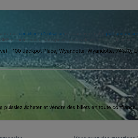
eptez nos
conditions d'utilisation
et approuvez notre
politique de con
SMS de notre part et vous pouvez vous désinscrire à tout moment.
ive)
-
100 Jackpot Place, Wyandotte, Wyandotte, 74370, Et
issiez acheter et vendre des billets en toute confiance.