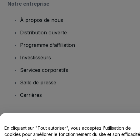
Notre entreprise
À propos de nous
Distribution ouverte
Programme d'affiliation
Investisseurs
Services corporatifs
Salle de presse
Carrières
Vous avez des questions ?
En cliquant sur "Tout autoriser", vous acceptez l'utilisation de
Centre d'assistance / Nous contacter
cookies pour améliorer le fonctionnement du site et son efficacit