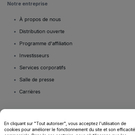
Notre entreprise
À propos de nous
Distribution ouverte
Programme d'affiliation
Investisseurs
Services corporatifs
Salle de presse
Carrières
Vous avez des questions ?
En cliquant sur "Tout autoriser", vous acceptez l'utilisation de
Centre d'assistance / Nous contacter
cookies pour améliorer le fonctionnement du site et son efficacit