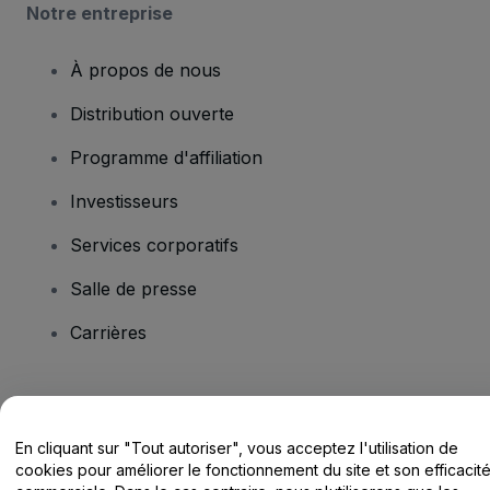
Notre entreprise
À propos de nous
Distribution ouverte
Programme d'affiliation
Investisseurs
Services corporatifs
Salle de presse
Carrières
Vous avez des questions ?
En cliquant sur "Tout autoriser", vous acceptez l'utilisation de
Centre d'assistance / Nous contacter
cookies pour améliorer le fonctionnement du site et son efficacit