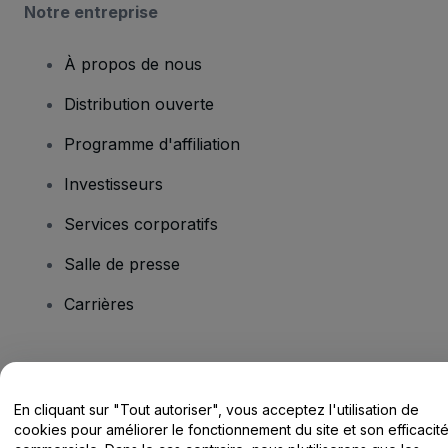
Notre entreprise
À propos de nous
Distribution ouverte
Programme d'affiliation
Investisseurs
Services corporatifs
Salle de presse
Carrières
Vous avez des questions ?
En cliquant sur "Tout autoriser", vous acceptez l'utilisation de
Centre d'assistance / Nous contacter
cookies pour améliorer le fonctionnement du site et son efficacit