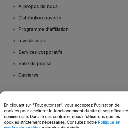
À propos de nous
Distribution ouverte
Programme d'affiliation
Investisseurs
Services corporatifs
Salle de presse
Carrières
Vous avez des questions ?
En cliquant sur "Tout autoriser", vous acceptez l'utilisation de
Centre d'assistance / Nous contacter
cookies pour améliorer le fonctionnement du site et son efficacit
commerciale. Dans le cas contraire, nous n'utiliserons que les
cookies strictement nécessaires. Consultez notre
Politique en
matière de cookies
pour plus de détails.