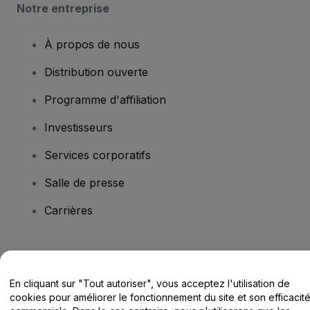
Notre entreprise
À propos de nous
Distribution ouverte
Programme d'affiliation
Investisseurs
Services corporatifs
Salle de presse
Carrières
Vous avez des questions ?
En cliquant sur "Tout autoriser", vous acceptez l'utilisation de
Centre d'assistance / Nous contacter
cookies pour améliorer le fonctionnement du site et son efficacit