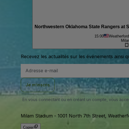
Northwestern Oklahoma State Rangers at S
15:00
Weatherford
Mila
Recevez les actualités sur les événements ainsi q
Adresse
e-
mail
Je m’inscris
En vous connectant ou en créant un compte, vous acc
Milam Stadium
-
1001 North 7th Street, Weatherf
Copier