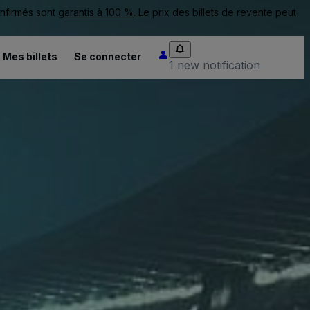
onfirmés sont
garantis à 100 %
. Le prix des billets de revente peut
Mes billets
Se connecter
1 new notification