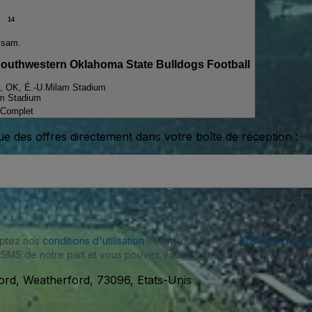
14
sam.
outhwestern Oklahoma State Bulldogs Football
, OK, É.-U.
Milam Stadium
m Stadium
Complet
ue des offres directement dans votre boîte de réception :
eptez nos
conditions d'utilisation
et approuvez notre
politique de con
SMS de notre part et vous pouvez vous désinscrire à tout moment.
ord, Weatherford, 73096, Etats-Unis