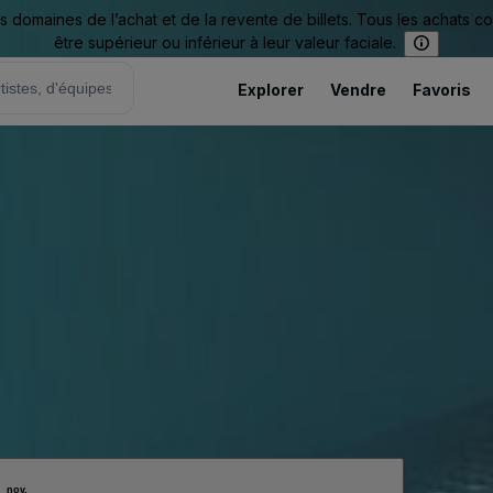
omaines de l’achat et de la revente de billets. Tous les achats c
être supérieur ou inférieur à leur valeur faciale.
Explorer
Vendre
Favoris
nov.