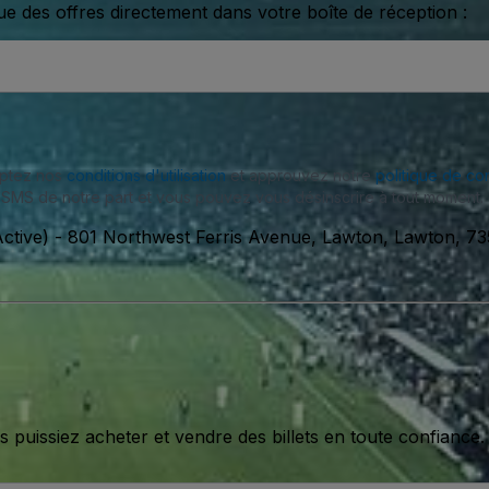
ue des offres directement dans votre boîte de réception :
eptez nos
conditions d'utilisation
et approuvez notre
politique de con
SMS de notre part et vous pouvez vous désinscrire à tout moment.
ctive)
-
801 Northwest Ferris Avenue, Lawton, Lawton, 73
issiez acheter et vendre des billets en toute confiance.