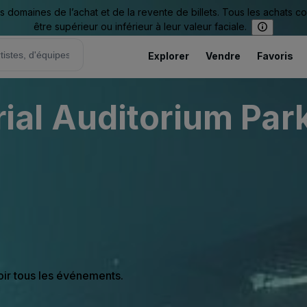
omaines de l’achat et de la revente de billets. Tous les achats c
être supérieur ou inférieur à leur valeur faciale.
Explorer
Vendre
Favoris
l Auditorium Park
oir tous les événements.