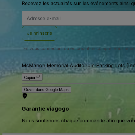
Recevez les actualités sur les événements ainsi q
Adresse
e-
mail
Je m’inscris
En vous connectant ou en créant un compte, vous acc
McMahon Memorial Auditorium Parking Lots (InA
Copier
Ouvrir dans Google Maps
Garantie viagogo
Nous soutenons chaque commande afin que vous pu