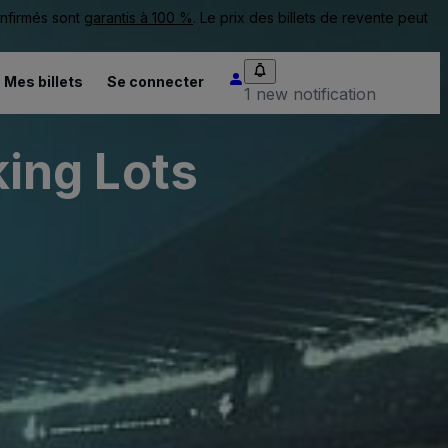
onfirmés sont
garantis à 100 %
. Le prix des billets de revente peut
Mes billets
Se connecter
1 new notification
ing Lots