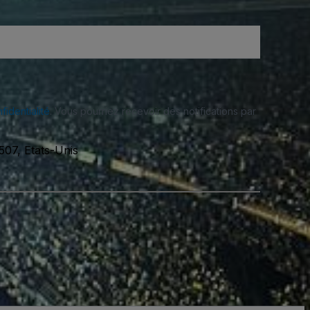
fidentialité
. Vous pourriez recevoir des notifications par
507, Etats-Unis