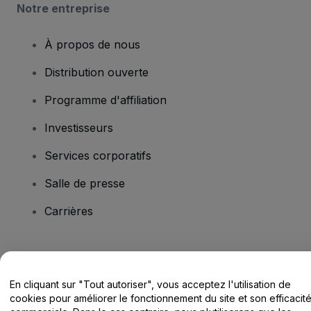
Notre entreprise
À propos de nous
Distribution ouverte
Programme d'affiliation
Investisseurs
Services corporatifs
Salle de presse
Carrières
Vous avez des questions ?
En cliquant sur "Tout autoriser", vous acceptez l'utilisation de
Centre d'assistance / Nous contacter
cookies pour améliorer le fonctionnement du site et son efficacit