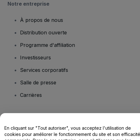
Notre entreprise
À propos de nous
Distribution ouverte
Programme d'affiliation
Investisseurs
Services corporatifs
Salle de presse
Carrières
Vous avez des questions ?
En cliquant sur "Tout autoriser", vous acceptez l'utilisation de
Centre d'assistance / Nous contacter
cookies pour améliorer le fonctionnement du site et son efficacit