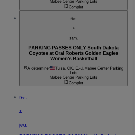
Mabee Center Parking Lots
Complet
févr.
6
sam.
PARKING PASSES ONLY South Dakota
Coyotes at Oral Roberts Golden Eagles
Women's Basketball
À déterminer
Tulsa, OK, É.-U.
Mabee Center Parking
Lots
Mabee Center Parking Lots
Complet
févr.
11
jeu.