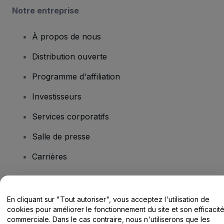
Notre entreprise
À propos de nous
Distribution ouverte
Programme d'affiliation
Investisseurs
Services corporatifs
Salle de presse
Carrières
Vous avez des questions ?
En cliquant sur "Tout autoriser", vous acceptez l'utilisation de
cookies pour améliorer le fonctionnement du site et son efficacit
Centre d'assistance / Nous contacter
commerciale. Dans le cas contraire, nous n'utiliserons que les