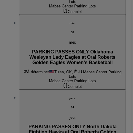
Lots
Mabee Center Parking Lots
Complet
déc.
30
mer.
PARKING PASSES ONLY Oklahoma
Wesleyan Lady Eagles at Oral Roberts
Golden Eagles Women's Basketball
À déterminer
Tulsa, OK, É.-U.
Mabee Center Parking
Lots
Mabee Center Parking Lots
Complet
janv.
14
jeu.
PARKING PASSES ONLY North Dakota
Fighting Hawks at Oral Roberts Golden