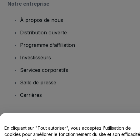
Notre entreprise
À propos de nous
Distribution ouverte
Programme d'affiliation
Investisseurs
Services corporatifs
Salle de presse
Carrières
Vous avez des questions ?
En cliquant sur "Tout autoriser", vous acceptez l'utilisation de
Centre d'assistance / Nous contacter
cookies pour améliorer le fonctionnement du site et son efficacit