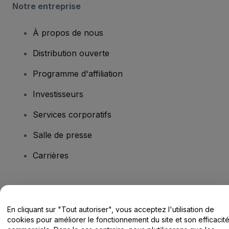
Notre entreprise
À propos de nous
Distribution ouverte
Programme d'affiliation
Investisseurs
Services corporatifs
Salle de presse
Carrières
Vous avez des questions ?
En cliquant sur "Tout autoriser", vous acceptez l'utilisation de
Centre d'assistance / Nous contacter
cookies pour améliorer le fonctionnement du site et son efficacit