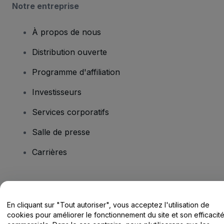
Notre entreprise
À propos de nous
Distribution ouverte
Programme d'affiliation
Investisseurs
Services corporatifs
Salle de presse
Carrières
Vous avez des questions ?
En cliquant sur "Tout autoriser", vous acceptez l'utilisation de
Centre d'assistance / Nous contacter
cookies pour améliorer le fonctionnement du site et son efficacit