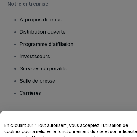
Notre entreprise
À propos de nous
Distribution ouverte
Programme d'affiliation
Investisseurs
Services corporatifs
Salle de presse
Carrières
Vous avez des questions ?
En cliquant sur "Tout autoriser", vous acceptez l'utilisation de
Centre d'assistance / Nous contacter
cookies pour améliorer le fonctionnement du site et son efficacit