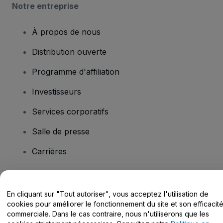
Notre entreprise
À propos de nous
Distribution ouverte
Programme d'affiliation
Investisseurs
Services corporatifs
Salle de presse
Carrières
Vous avez des questions ?
En cliquant sur "Tout autoriser", vous acceptez l'utilisation de
cookies pour améliorer le fonctionnement du site et son efficacit
Centre d'assistance / Nous contacter
commerciale. Dans le cas contraire, nous n'utiliserons que les