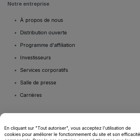
Notre entreprise
À propos de nous
Distribution ouverte
Programme d'affiliation
Investisseurs
Services corporatifs
Salle de presse
Carrières
Vous avez des questions ?
En cliquant sur "Tout autoriser", vous acceptez l'utilisation de
Centre d'assistance / Nous contacter
cookies pour améliorer le fonctionnement du site et son efficacit