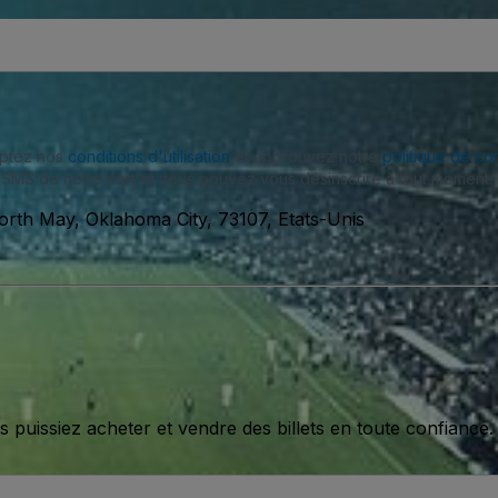
eptez nos
conditions d'utilisation
et approuvez notre
politique de con
SMS de notre part et vous pouvez vous désinscrire à tout moment.
rth May, Oklahoma City, 73107, Etats-Unis
issiez acheter et vendre des billets en toute confiance.