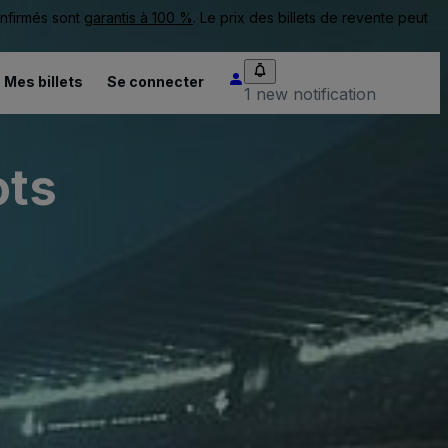
onfirmés sont
garantis à 100 %
. Le prix des billets de revente peut
Mes billets
Se connecter
1 new notification
ots