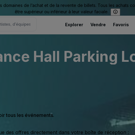
omaines de l’achat et de la revente de billets. Tous les achats c
être supérieur ou inférieur à leur valeur faciale.
Explorer
Vendre
Favoris
nce Hall Parking L
oir tous les événements.
ue des offres directement dans votre boîte de réception :