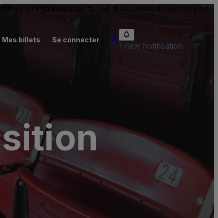
onfirmés sont
garantis à 100 %
. Le prix des billets de revente peut
Mes billets
Se connecter
1 new notification
sition