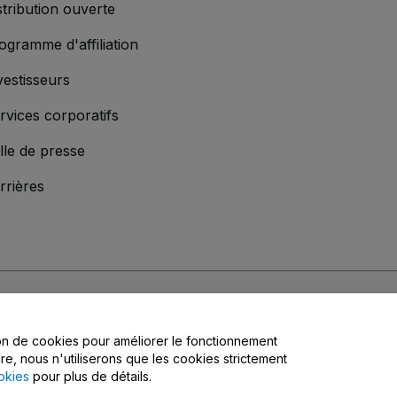
stribution ouverte
ogramme d'affiliation
vestisseurs
rvices corporatifs
lle de presse
rrières
s
, la
Politique de confidentialité
, la
Politique en matière de cookies
et la
Poli
tion de cookies pour améliorer le fonctionnement
matière de confidentialité
ire, nous n'utiliserons que les cookies strictement
okies
pour plus de détails.