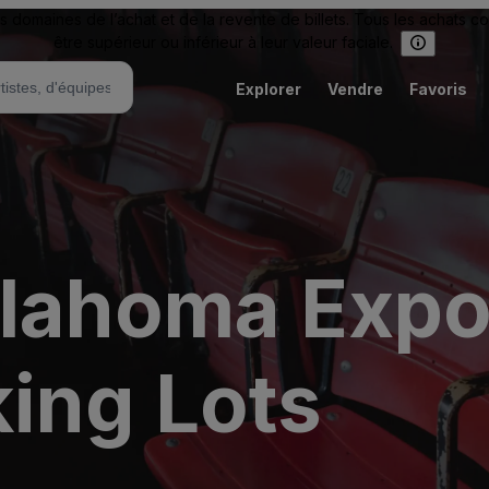
omaines de l’achat et de la revente de billets. Tous les achats c
être supérieur ou inférieur à leur valeur faciale.
Explorer
Vendre
Favoris
klahoma Expo
king Lots