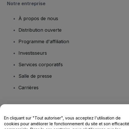
Notre entreprise
À propos de nous
Distribution ouverte
Programme d'affiliation
Investisseurs
Services corporatifs
Salle de presse
Carrières
Vous avez des questions ?
En cliquant sur "Tout autoriser", vous acceptez l'utilisation de
Centre d'assistance / Nous contacter
cookies pour améliorer le fonctionnement du site et son efficacit