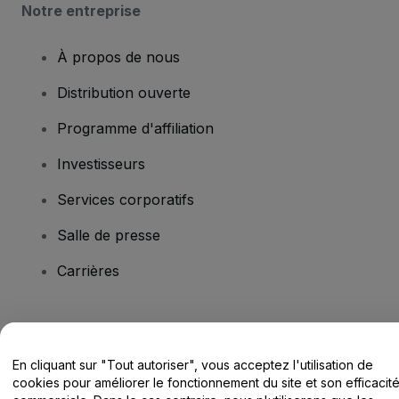
Notre entreprise
À propos de nous
Distribution ouverte
Programme d'affiliation
Investisseurs
Services corporatifs
Salle de presse
Carrières
Vous avez des questions ?
En cliquant sur "Tout autoriser", vous acceptez l'utilisation de
Centre d'assistance / Nous contacter
cookies pour améliorer le fonctionnement du site et son efficacit