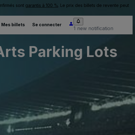
onfirmés sont
garantis à 100 %
. Le prix des billets de revente peut
Mes billets
Se connecter
1 new notification
Arts Parking Lots