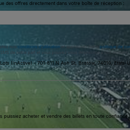
ue des offres directement dans votre boîte de réception :
eptez nos
conditions d'utilisation
et approuvez notre
politique de con
SMS de notre part et vous pouvez vous désinscrire à tout moment.
Lots (InActive)
-
701-811 N Ash St, Bristow, 74010, Etats-U
issiez acheter et vendre des billets en toute confiance.