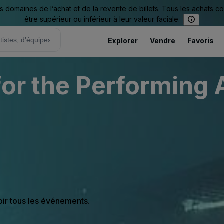
omaines de l’achat et de la revente de billets. Tous les achats c
être supérieur ou inférieur à leur valeur faciale.
Explorer
Vendre
Favoris
for the Performing 
oir tous les événements.