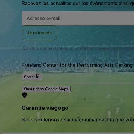
Recevez les actualités sur les événements ainsi q
Adresse
e-
mail
Je m’inscris
En vous connectant ou en créant un compte, vous acc
Freeland Center for the Performing Arts Parking 
Copier
Ouvrir dans Google Maps
Garantie viagogo
Nous soutenons chaque commande afin que vous pu