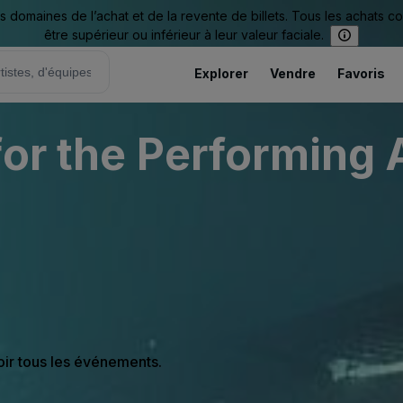
omaines de l’achat et de la revente de billets. Tous les achats c
être supérieur ou inférieur à leur valeur faciale.
Explorer
Vendre
Favoris
for the Performing 
oir tous les événements.