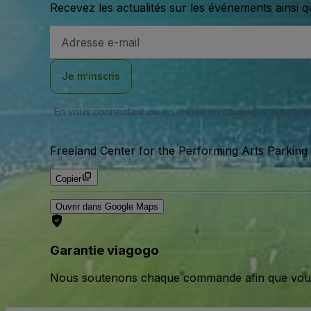
Recevez les actualités sur les événements ainsi q
Adresse
e-
mail
Je m’inscris
En vous connectant ou en créant un compte, vous acc
Freeland Center for the Performing Arts Parking 
Copier
Ouvrir dans Google Maps
Garantie viagogo
Nous soutenons chaque commande afin que vous pu