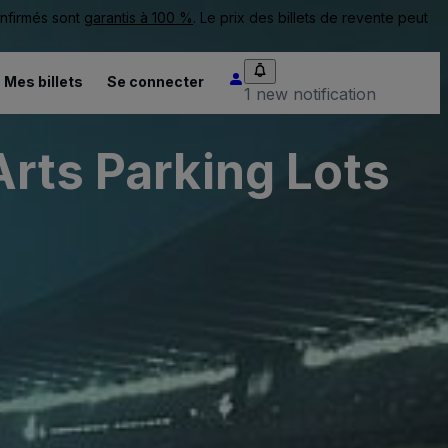
onfirmés sont
garantis à 100 %
. Le prix des billets de revente peut
Mes billets
Se connecter
1 new notification
Arts Parking Lots