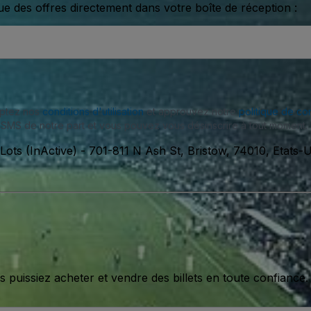
ue des offres directement dans votre boîte de réception :
eptez nos
conditions d'utilisation
et approuvez notre
politique de con
SMS de notre part et vous pouvez vous désinscrire à tout moment.
Lots (InActive)
-
701-811 N Ash St, Bristow, 74010, Etats-U
issiez acheter et vendre des billets en toute confiance.