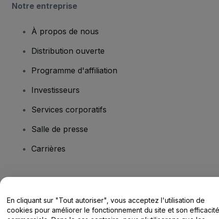
Notre entreprise
À propos de nous
Distribution ouverte
Programme d'affiliation
Investisseurs
Services corporatifs
Salle de presse
Carrières
Vous avez des questions ?
En cliquant sur "Tout autoriser", vous acceptez l'utilisation de
Centre d'assistance / Nous contacter
cookies pour améliorer le fonctionnement du site et son efficacit