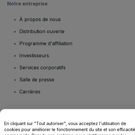
Notre entreprise
À propos de nous
Distribution ouverte
Programme d'affiliation
Investisseurs
Services corporatifs
Salle de presse
Carrières
Vous avez des questions ?
En cliquant sur "Tout autoriser", vous acceptez l'utilisation de
Centre d'assistance / Nous contacter
cookies pour améliorer le fonctionnement du site et son efficacit