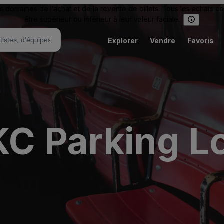
omaines de l’achat et de la revente de billets. Tous les achats c
être supérieur ou inférieur à leur valeur faciale.
Explorer
Vendre
Favoris
C Parking L