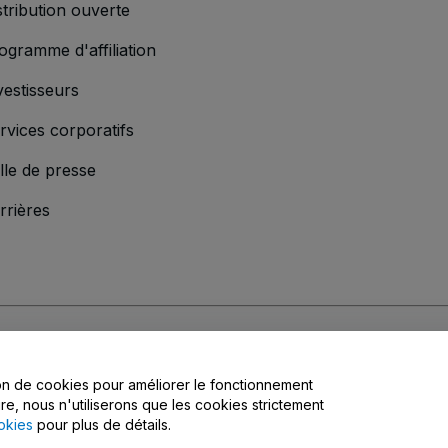
stribution ouverte
ogramme d'affiliation
vestisseurs
rvices corporatifs
lle de presse
rrières
s
, la
Politique de confidentialité
, la
Politique en matière de cookies
et la
Poli
tion de cookies pour améliorer le fonctionnement
matière de confidentialité
ire, nous n'utiliserons que les cookies strictement
okies
pour plus de détails.