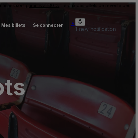
onfirmés sont
garantis à 100 %
. Le prix des billets de revente peut
Mes billets
Se connecter
1 new notification
ots