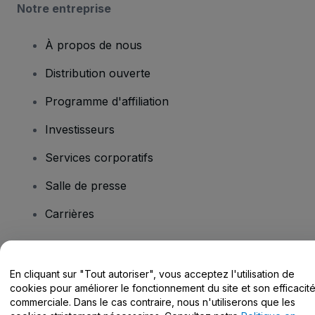
Notre entreprise
À propos de nous
Distribution ouverte
Programme d'affiliation
Investisseurs
Services corporatifs
Salle de presse
Carrières
Vous avez des questions ?
En cliquant sur "Tout autoriser", vous acceptez l'utilisation de
cookies pour améliorer le fonctionnement du site et son efficacit
Centre d'assistance / Nous contacter
commerciale. Dans le cas contraire, nous n'utiliserons que les