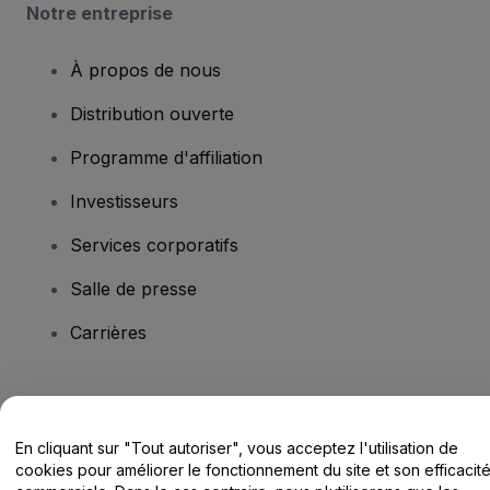
Notre entreprise
À propos de nous
Distribution ouverte
Programme d'affiliation
Investisseurs
Services corporatifs
Salle de presse
Carrières
Vous avez des questions ?
En cliquant sur "Tout autoriser", vous acceptez l'utilisation de
Centre d'assistance / Nous contacter
cookies pour améliorer le fonctionnement du site et son efficacit