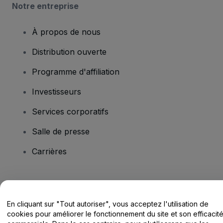
Notre entreprise
À propos de nous
Distribution ouverte
Programme d'affiliation
Investisseurs
Services corporatifs
Salle de presse
Carrières
Vous avez des questions ?
En cliquant sur "Tout autoriser", vous acceptez l'utilisation de
Centre d'assistance / Nous contacter
cookies pour améliorer le fonctionnement du site et son efficacit