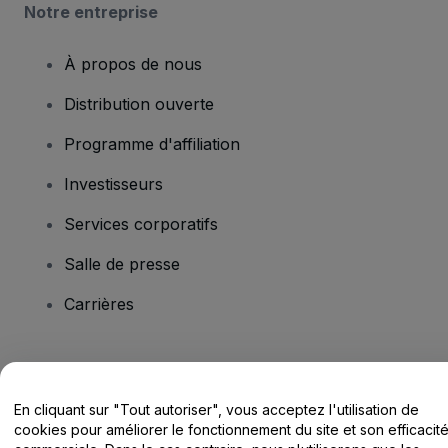
Notre entreprise
À propos de nous
Distribution ouverte
Programme d'affiliation
Investisseurs
Services corporatifs
Salle de presse
Carrières
Vous avez des questions ?
En cliquant sur "Tout autoriser", vous acceptez l'utilisation de
Centre d'assistance / Nous contacter
cookies pour améliorer le fonctionnement du site et son efficacit