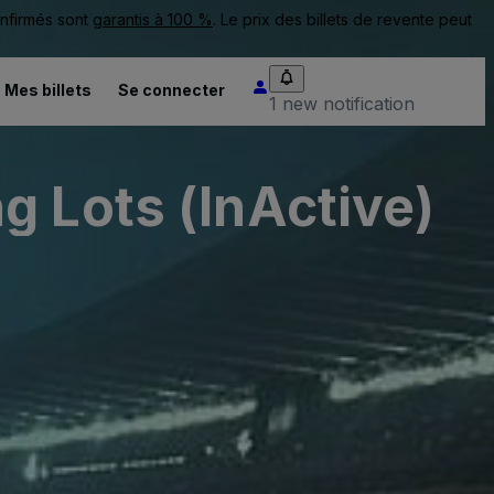
onfirmés sont
garantis à 100 %
. Le prix des billets de revente peut
Mes billets
Se connecter
1 new notification
g Lots (InActive)