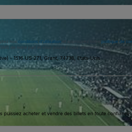
eptez nos
conditions d'utilisation
et approuvez notre
politique de con
SMS de notre part et vous pouvez vous désinscrire à tout moment.
ive)
-
1516 US-271, Grant, 74738, Etats-Unis
issiez acheter et vendre des billets en toute confiance.