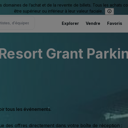
omaines de l’achat et de la revente de billets. Tous les achats c
être supérieur ou inférieur à leur valeur faciale.
Explorer
Vendre
Favoris
esort Grant Parkin
oir tous les événements.
ue des offres directement dans votre boîte de réception :