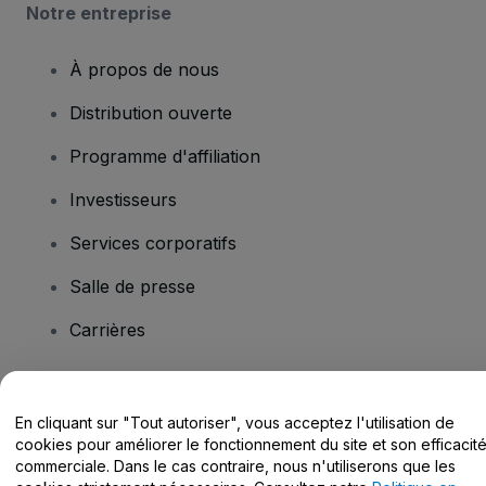
Notre entreprise
À propos de nous
Distribution ouverte
Programme d'affiliation
Investisseurs
Services corporatifs
Salle de presse
Carrières
Vous avez des questions ?
En cliquant sur "Tout autoriser", vous acceptez l'utilisation de
cookies pour améliorer le fonctionnement du site et son efficacit
Centre d'assistance / Nous contacter
commerciale. Dans le cas contraire, nous n'utiliserons que les