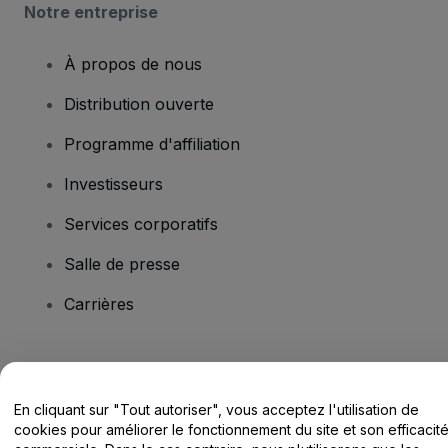
Notre entreprise
À propos de nous
Distribution ouverte
Programme d'affiliation
Investisseurs
Services corporatifs
Salle de presse
Carrières
Vous avez des questions ?
En cliquant sur "Tout autoriser", vous acceptez l'utilisation de
Centre d'assistance / Nous contacter
cookies pour améliorer le fonctionnement du site et son efficacit