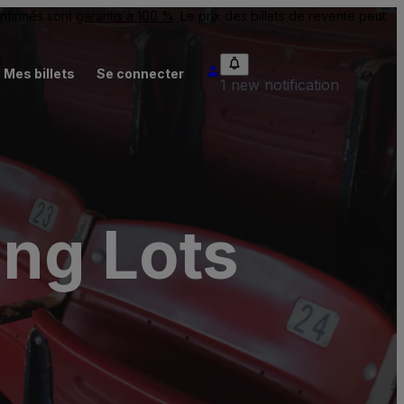
onfirmés sont
garantis à 100 %
. Le prix des billets de revente peut
Mes billets
Se connecter
1 new notification
ing Lots