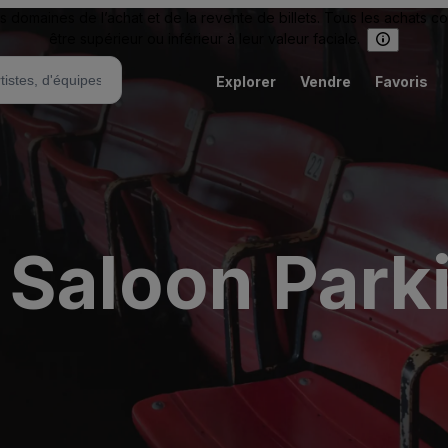
omaines de l’achat et de la revente de billets. Tous les achats c
être supérieur ou inférieur à leur valeur faciale.
Explorer
Vendre
Favoris
 Saloon Park