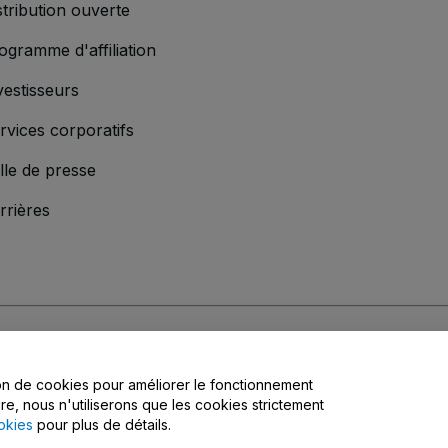
stribution ouverte
ogramme d'affiliation
vestisseurs
rvices corporatifs
lle de presse
rrières
s
, la
Politique de confidentialité
, la
Politique en matière de cookies
et la
Poli
tion de cookies pour améliorer le fonctionnement
matière de confidentialité
ire, nous n'utiliserons que les cookies strictement
okies
pour plus de détails.