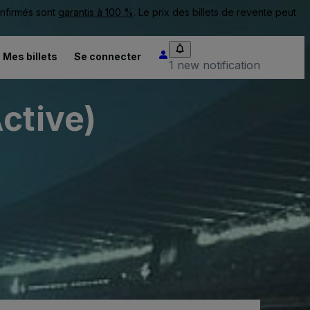
onfirmés sont
garantis à 100 %
. Le prix des billets de revente peut
Mes billets
Se connecter
1 new notification
ctive)