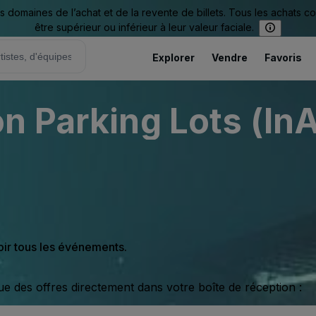
omaines de l’achat et de la revente de billets. Tous les achats c
être supérieur ou inférieur à leur valeur faciale.
Explorer
Vendre
Favoris
n Parking Lots (InA
oir tous les événements.
ue des offres directement dans votre boîte de réception :