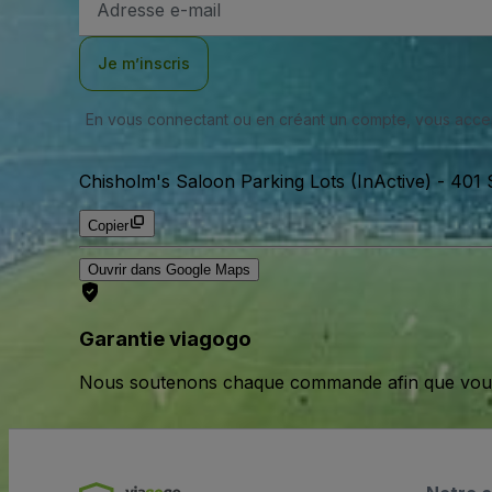
e-
mail
Je m’inscris
En vous connectant ou en créant un compte, vous acc
Chisholm's Saloon Parking Lots (InActive)
-
401 
Copier
Ouvrir dans Google Maps
Garantie viagogo
Nous soutenons chaque commande afin que vous pu