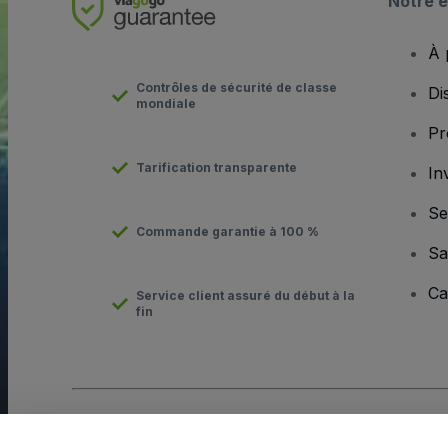
Notre e
À 
Contrôles de sécurité de classe
Di
mondiale
Pr
Tarification transparente
In
Se
Commande garantie à 100 %
Sa
Ca
Service client assuré du début à la
fin
Copyright © viagogo GmbH 2026
Informations sur l'entreprise