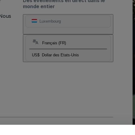
?
Des événements en direct dans le
monde entier
 Nous
Luxembourg
Français (FR)
US$
Dollar des Etats-Unis