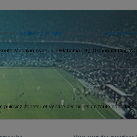
eptez nos
conditions d'utilisation
et approuvez notre
politique de con
SMS de notre part et vous pouvez vous désinscrire à tout moment.
South Meridian Avenue, Oklahoma City, Oklahoma City, 731
issiez acheter et vendre des billets en toute confiance.