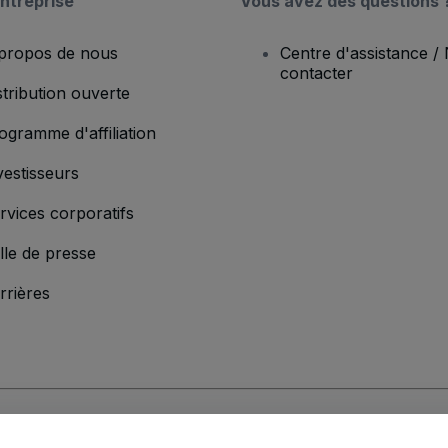
ntreprise
Vous avez des questions 
propos de nous
Centre d'assistance /
contacter
stribution ouverte
ogramme d'affiliation
vestisseurs
rvices corporatifs
lle de presse
rrières