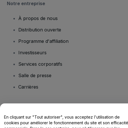
Notre entreprise
À propos de nous
Distribution ouverte
Programme d'affiliation
Investisseurs
Services corporatifs
Salle de presse
Carrières
Vous avez des questions ?
En cliquant sur "Tout autoriser", vous acceptez l'utilisation de
Centre d'assistance / Nous contacter
cookies pour améliorer le fonctionnement du site et son efficacit